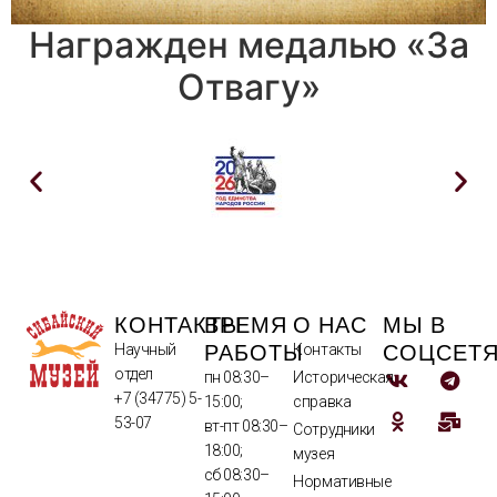
Награжден медалью «За
Отвагу»
КОНТАКТЫ
ВРЕМЯ
О НАС
МЫ В
РАБОТЫ
СОЦСЕТ
Научный
Контакты
отдел
пн 08:30–
Историческая
+7 (34775) 5-
15:00;
справка
53-07
вт-пт 08:30–
Сотрудники
18:00;
музея
сб 08:30–
Нормативные