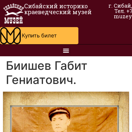
Сибайский историко
г. Сибай
Тел. +
краеведческий музей
muzey
Купить билет
Биишев Габит
Гениатович.