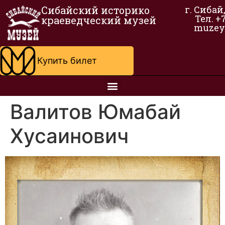
Сибайский историко
г. Сибай
Тел. +
краеведческий музей
muzey
Купить билет
Валитов Юмабай
Хусаинович