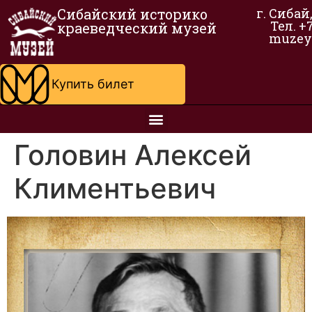
Сибайский историко
г. Сибай
Тел. +
краеведческий музей
muzey
Купить билет
Головин Алексей
Климентьевич