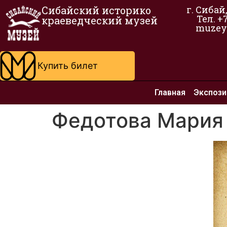
Сибайский историко
г. Сибай
Тел. +
краеведческий музей
muzey
Купить билет
Главная
Экспози
Федотова Мария