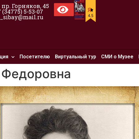
, пр. Горняков, 45
7 (34775) 5-53-07
_sibay@mail.ru
ция
Посетителю
Виртуальный тур
СМИ о Музее
 Федоровна