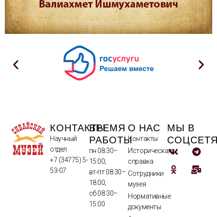
КОНТАКТЫ
ВРЕМЯ
О НАС
МЫ В
РАБОТЫ
СОЦСЕТ
Научный
Контакты
отдел
пн 08:30–
Историческая
+7 (34775) 5-
15:00;
справка
53-07
вт-пт 08:30–
Сотрудники
18:00;
музея
сб 08:30–
Нормативные
15:00
документы