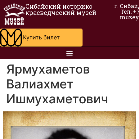
Сибайский историко
г. Сибай
Тел. +
краеведческий музей
muzey
Купить билет
Ярмухаметов
Валиахмет
Ишмухаметович