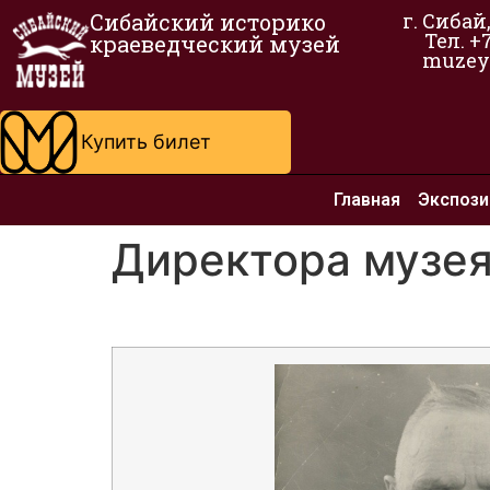
Сибайский историко
г. Сибай
Тел. +
краеведческий музей
muzey
Купить билет
Главная
Экспози
Директора музе