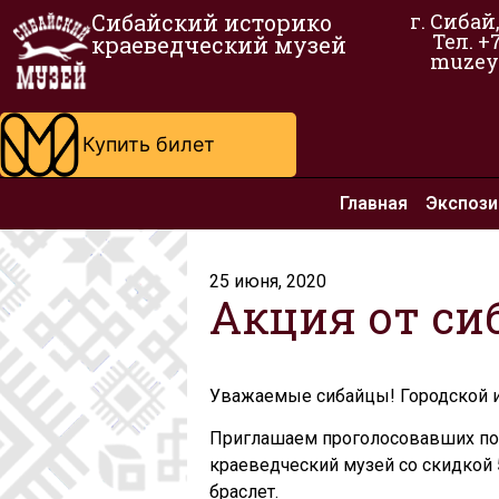
Сибайский историко
г. Сибай
Тел. +
краеведческий музей
muzey
Купить билет
Главная
Экспози
25 июня, 2020
Акция от си
Уважаемые сибайцы! Городской и
Приглашаем проголосовавших по 
краеведческий музей со скидкой 
браслет.