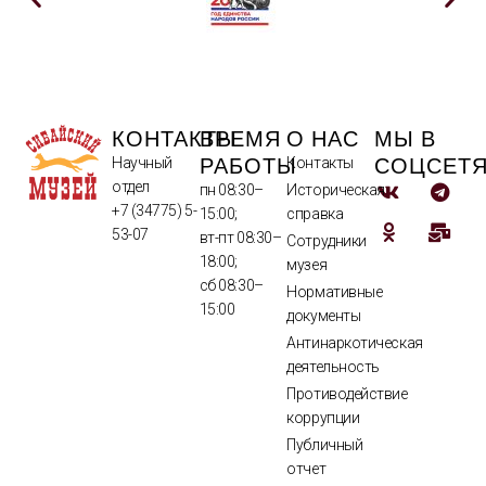
КОНТАКТЫ
ВРЕМЯ
О НАС
МЫ В
РАБОТЫ
СОЦСЕТ
Научный
Контакты
отдел
пн 08:30–
Историческая
+7 (34775) 5-
15:00;
справка
53-07
вт-пт 08:30–
Сотрудники
18:00;
музея
сб 08:30–
Нормативные
15:00
документы
Антинаркотическая
деятельность
Противодействие
коррупции
Публичный
отчет