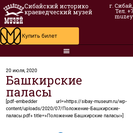
Сибайский историко
г. Сибай
Тел. +
краеведческий музей
muzey
Купить билет
20 июля, 2020
Башкирские
паласы
[pdf-embedder url=»https://sibay-museum.ru/wp-
content/uploads/2020/07/Положение-Башкирские-
паласы.pdf» title=»Положение Башкирские паласы»]