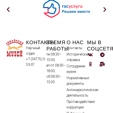
КОНТАКТЫ
ВРЕМЯ
О НАС
МЫ В
РАБОТЫ
СОЦСЕТ
Научный
Контакты
отдел
пн 08:30–
Историческая
+7 (34775) 5-
15:00;
справка
53-07
вт-пт 08:30–
Сотрудники
18:00;
музея
сб 08:30–
Нормативные
15:00
документы
Антинаркотическая
деятельность
Противодействие
коррупции