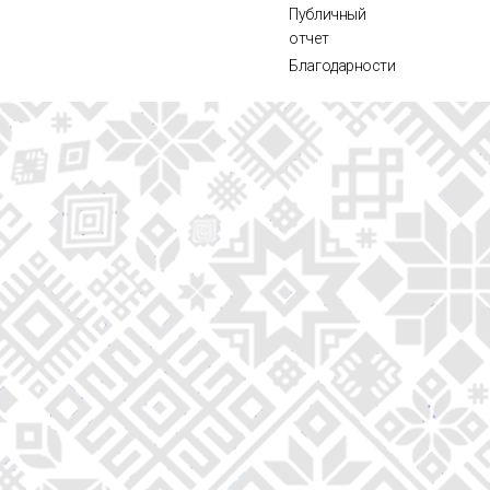
Публичный
отчет
Благодарности