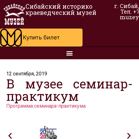
Сибайский историко
г. Сибай
Тел. +
краеведческий музей
muzey
Купить билет
12 сентября, 2019
В музее семинар-
практикум
Программа семинара-практикума