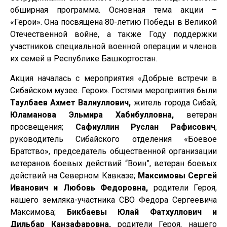
обширная программа. Основная тема акции –
«Герои». Она посвящена 80-летию Победы в Великой
Отечественной войне, а также Году поддержки
участников специальной военной операции и членов
их семей в Республике Башкортостан.
Акция началась с мероприятия «Добрые встречи в
Сибайском музее. Герои». Гостями мероприятия были
Таулбаев Ахмет Валиуллович,
житель города Сибай;
Юламанова Эльмира Хабибулловна,
ветеран
просвещения;
Сафиуллин Руслан Рафисович
,
руководитель Сибайского отделения «Боевое
Братство», председатель общественной организации
ветеранов боевых действий “Воин”, ветеран боевых
действий на Северном Кавказе;
Максимовы Сергей
Иванович и Любовь Федоровна,
родители Героя,
нашего земляка-участника СВО Федора Сергеевича
Максимова;
Бикбаевы Юлай Фатхуллович и
Дильбар Канзафаровна,
родители Героя, нашего