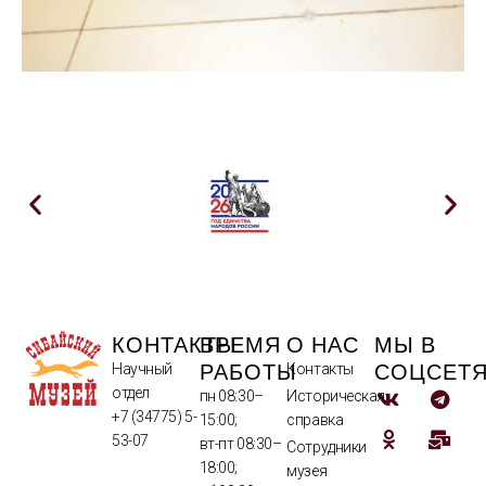
КОНТАКТЫ
ВРЕМЯ
О НАС
МЫ В
РАБОТЫ
СОЦСЕТ
Научный
Контакты
отдел
пн 08:30–
Историческая
+7 (34775) 5-
15:00;
справка
53-07
вт-пт 08:30–
Сотрудники
18:00;
музея