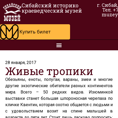
Сибайский историко
г. Сибай
Тел. +
краеведческий музей
muzey
Купить билет
28 января, 2017
Живые тропики
Обезьяны, еноты, попугаи, вараны, змеи и многие
другие экзотические обитатели разных континентов
мира. Всего – 50 редких видов. Изюминкой
выставки станет большая шпороносная черепаха по
кличке Квентин, которая охотно общается с людьми и
с удовольствием возит на спине малышей в
возрасте до пяти лет. Стоит лишь ласково попросить: