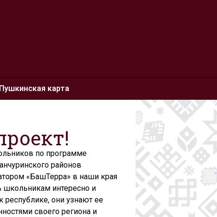
Пушкинская карта
проект!
ольников по программе
ианчуринского районов
ратором «БашТерра» в наши края
ь школьникам интересно и
к республике, они узнают ее
нностями своего региона и