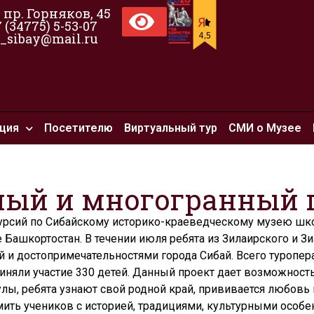
, пр. Горняков, 45
7 (34775) 5-53-07
_sibay@mail.ru
ция
Посетителю
Виртуальный тур
СМИ о Музее
ный и многогранный 
урсий по Сибайскому историко-краеведческому музею шк
Башкортостан. В течении июля ребята из Зилаирского и З
ей и достопримечательностями города Сибай. Всего туропе
иняли участие 330 детей. Данный проект дает возможност
лы, ребята узнают свой родной край, прививается любовь 
мить учеников с историей, традициями, культурными особе