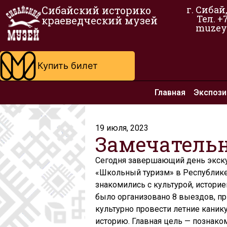
Сибайский историко
г. Сибай
Тел. +
краеведческий музей
muzey
Купить билет
Главная
Экспози
19 июля, 2023
Замечатель
Сегодня завершающий день экск
«Школьный туризм» в Республике 
знакомились с культурой, истори
было организовано 8 выездов, пр
культурно провести летние канику
историю. Главная цель — познако