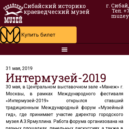
Сибайский историко
г. Сибай
Тел. +
краеведческий музей
muzey
Купить билет
31 мая, 2019
Интермузей-2019
30 мая, в Центральном выставочном зале «Манеж» г.
Москвы, в рамках Международного фестиваля
«Интермузей-2019» открылся ставший
традиционным Международный форум «Музейный
гид», где принимает участие директор городского
музея А.З.Ярмуллина. Работа форума организована на
разных площадках, панельных дискуссиях, а также в