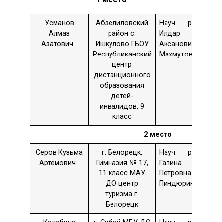
Усманов
Абзелиловский
Науч. рук. –
Алмаз
район с.
Илдар
Азатович
Ишкулово ГБОУ
Аксанович
Республиканский
Махмутов
центр
дистанционного
образования
детей-
инвалидов, 9
класс
2 место
Серов Кузьма
г. Белорецк,
Науч. рук. –
Артёмович
Гимназия № 17,
Галина
11 класс МАУ
Петровна
ДО центр
Пиндюрина
туризма г.
Белорецк