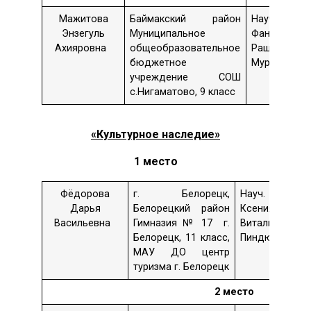
Мажитова
Баймакский район
Науч. рук.
Энзегуль
Муниципальное
Фануза
Ахияровна
общеобразовательное
Рашитовна
бюджетное
Мурзагали
учреждение СОШ
с.Нигаматово, 9 класс
«Культурное наследие»
1 место
Фёдорова
г. Белорецк,
Науч. рук. 
Дарья
Белорецкий район
Ксения
Васильевна
Гимназия № 17 г.
Витальевна
Белорецк, 11 класс,
Пиндюрина
МАУ ДО центр
туризма г. Белорецк
2 место