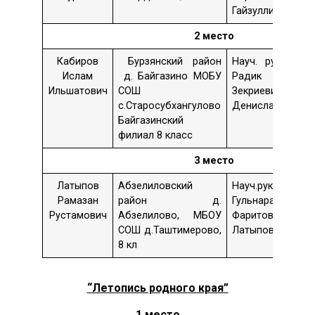
Гайзуллина
х
2 место
Кабиров
Бурзянский район
Науч. рук. –
Т
Ислам
д. Байгазино МОБУ
Радик
о
Ильшатович
СОШ
Зекриевич
х
с.Старосубхангулово
Денисламов
ҡ
Байгазинский
филиал 8 класс
3 место
Латыпов
Абзелиловский
Науч.рук.-
Т
Рамазан
район д.
Гульнара
Рустамович
Абзелилово, МБОУ
Фаритовна
м
СОШ д.Таштимерово,
Латыпова
8 кл
“Летопись родного края”
1 место