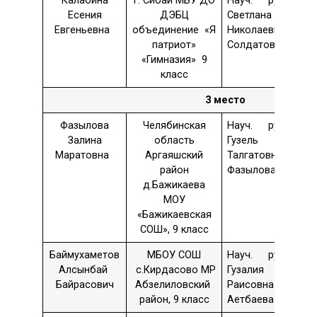
Калабина
г. Сибай МБУ ДО
Науч. рук. –
Есения
ДЭБЦ
Светлана
Евгеньевна
объединение «Я
Николаевна
патриот»
Солдатова
«Гимназия» 9
класс
3 место
Фазылова
Челябинская
Науч. рук. –
Залина
область
Гузель
Маратовна
Аргаяшский
Талгатовна
район
Фазылова
д.Бажикаева
МОУ
«Бажикаевская
СОШ», 9 класс
Баймухаметов
МБОУ СОШ
Науч. рук. –
Алсынбай
с.Кирдасово МР
Гузалия
Байрасович
Абзелиловский
Раисовна
район, 9 класс
Аетбаева