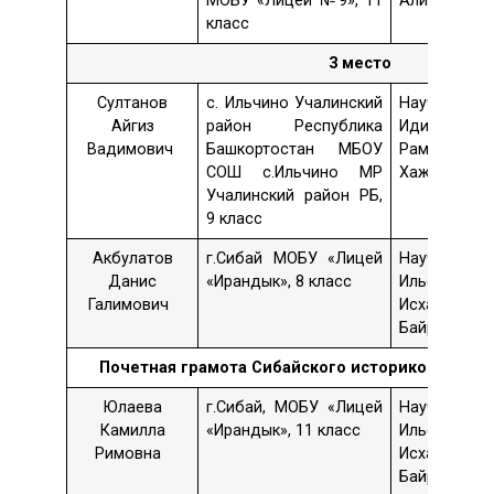
МОБУ «Лицей №9», 11
Алибаева
класс
3 место
Султанов
с. Ильчино Учалинский
Науч. рук.
Айгиз
район Республика
Идия
Вадимович
Башкортостан МБОУ
Рамазановн
СОШ с.Ильчино МР
Хажиахмето
Учалинский район РБ,
9 класс
Акбулатов
г.Сибай МОБУ «Лицей
Науч. рук.
Данис
«Ирандык», 8 класс
Ильсияр
Галимович
Исхаковна
Байракаев
Почетная грамота
Сибайского историко-краеве
Юлаева
г.Сибай, МОБУ «Лицей
Науч. рук.
Камилла
«Ирандык», 11 класс
Ильсияр
Римовна
Исхаковна
Байракаев