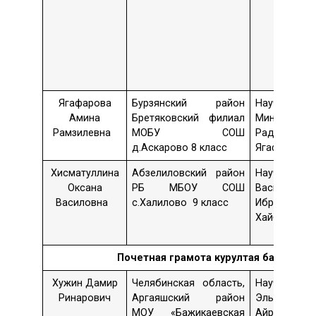
Ягафарова
Бурзянский район
Науч. рук.
Амина
Бретяковский филиал
Минсылу
Рамзилевна
МОБУ СОШ
Радисовна
д.Аскарово 8 класс
Ягафарова
Хисматуллина
Абзелиловский район
Науч. рук.
Оксана
РБ МБОУ СОШ
Василя
Василовна
с.Халилово 9 класс
Ибрагимовн
Хайбуллин
Почетная грамота
курултая башкир г.
Хужин Дамир
Челябинская область,
Науч. рук.
Ринарович
Аргаяшский район
Эльвина
МОУ «Бажикаевская
Айратовна