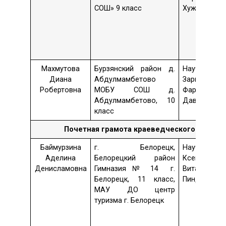
СОШ» 9 класс
Хужина
Махмутова
Бурзянский район д.
Науч. рук.
Диана
Абдулмамбетово
Зарима
Робертовна
МОБУ СОШ д.
Фаритовна
Абдулмамбетово, 10
Давлеткужи
класс
Почетная грамота
краеведческого общест
Баймурзина
г. Белорецк,
Науч. рук.
Аделина
Белорецкий район
Ксения
Денисламовна
Гимназия № 14 г.
Витальевна
Белорецк, 11 класс,
Пиндюрина
МАУ ДО центр
туризма г. Белорецк