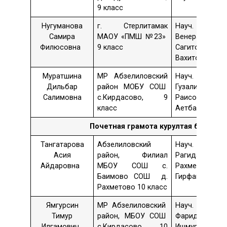
9 класс
Нугуманова
г. Стерлитамак
Науч. рук. 
Самира
МАОУ «ПМШ №23»
Венера
Филюсовна
9 класс
Сагитовна
Вахитова
Муратшина
МР Абзелиловский
Науч. рук. 
Дильбар
район МОБУ СОШ
Гузалия
Салимовна
с.Кирдасово, 9
Раисовна
класс
Аетбаева
Почетная грамота
курултая башкир 
Тангатарова
Абзелиловский
Науч. рук. 
Асия
район, Филиал
Рагида
Айдаровна
МБОУ СОШ с.
Рахметовна
Баимово СОШ д.
Гирфанова
Рахметово 10 класс
Ямгурсин
МР Абзелиловский
Науч. рук. 
Тимур
район, МБОУ СОШ
Фарида
Илгамович
с.Кирдасово, 10
Ишмуратовна