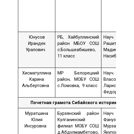
Юнусов
РБ, Хайбуллинский
Науч. рук. 
Ирандек
район МБОУ СОШ
Рашитова
Уралович
с.Большеабишево,
Мадина
11 класс
Насибулловн
Хисматуллина
МР Белорецкий
Науч. рук. 
Карина
район, МОБУ СОШ
Власова
Альбертовна
с.Ломовка, 9 класс
Лариса
Федоровна
Почетная грамота
Сибайского историко-крае
Муратшина
Бурзянский район
Науч. рук. 
Юлия
Кулганинский
Фануза
Инсуровна
филиал МОБУ СОШ
Мурзабаевна
д.Абдулмамбетово,
Якупова