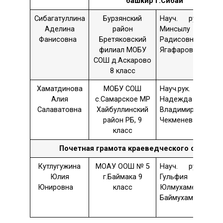
башкир г.Сибай
Сибагатуллина
Бурзянский
Науч. рук. –
Аделина
район
Минсылу
Фанисовна
Бретяковский
Радисовна
филиал МОБУ
Ягафарова
СОШ д.Аскарово
8 класс
Хаматдинова
МОБУ СОШ
Науч.рук. —
Алия
с.Самарское МР
Надежда
Салаватовна
Хайбуллинский
Владимировна
район РБ, 9
Чекменева
класс
Почетная грамота
краеведческого обществ
Кутлугужина
МОАУ ООШ № 5
Науч. рук. –
Юлия
г.Баймака 9
Гульфия
Юнировна
класс
Юлмухаметовна
Баймухаметова