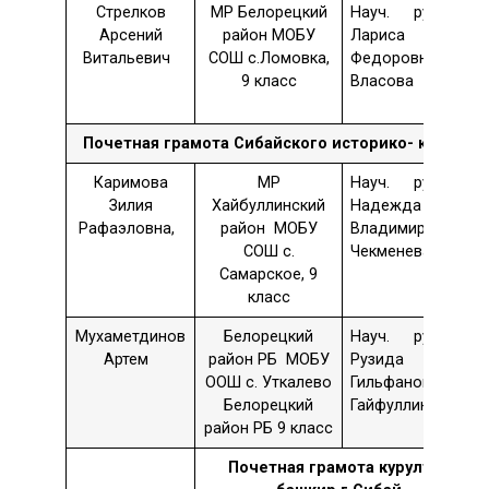
Стрелков
МР Белорецкий
Науч. рук. –
Арсений
район МОБУ
Лариса
Витальевич
СОШ с.Ломовка,
Федоровна
9 класс
Власова
Почетная грамота
Сибайского историко-
краевед
Каримова
МР
Науч. рук. –
Зилия
Хайбуллинский
Надежда
Рафаэловна,
район МОБУ
Владимировна
СОШ с.
Чекменева
Самарское, 9
класс
Мухаметдинов
Белорецкий
Науч. рук. –
Артем
район РБ МОБУ
Рузида
ООШ с. Уткалево
Гильфановна
Белорецкий
Гайфуллина
район РБ 9 класс
Почетная грамота курултая