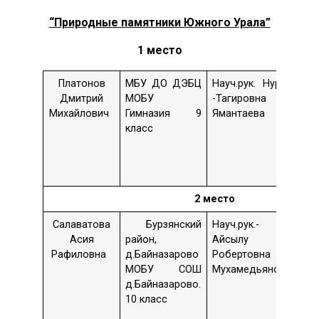
“Природные памятники Южного Урала”
1 место
Платонов
МБУ ДО ДЭБЦ
Науч.рук. Нурия
Тем
Дмитрий
МОБУ
-Тагировна
«Л
Михайлович
Гимназия 9
Ямантаева
ск
класс
эк
со
оз
Ку
2 место
Салаватова
Бурзянский
Науч.рук.-
Те
Асия
район,
Айсылу
ан
Рафиловна
д.Байназарово
Робертовна
фа
МОБУ СОШ
Мухамедьянова
ро
д.Байназарово.
һөҙ
10 класс
уй”
д.