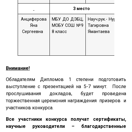
3 место
Анциферова
МБУ ДО ДЭБЦ,
Науч.рук.- Нурия
Тем
Яна
МОБУ СОШ №9
Тагировна
«М
Сергеевна
8 класс
Ямантаева
па
пр
во
«Г
Внимание!
Обладателям Дипломов 1 степени подготовить
выступление с презентацией на 5-7 минут. После
прослушивания докладов, будет проведена
торжественная церемония награждения призеров и
участников конкурса.
Все участники конкурса получат сертификаты,
научные руководители – благодарственные