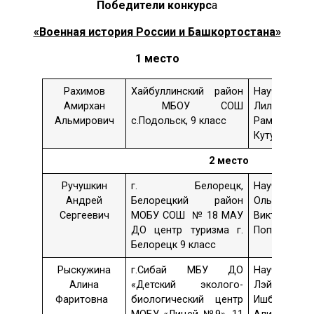
Победители конкурс
а
«Военная история России и Башкортостана»
1 место
Рахимов
Хайбуллинский район
Науч. рук
Амирхан
МБОУ СОШ
Лилия
Альмирович
с.Подольск, 9 класс
Рамилевна
Кутуева
2 место
Ручушкин
г. Белорецк,
Науч.рук.
Андрей
Белорецкий район
Ольга
Сергеевич
МОБУ СОШ № 18 МАУ
Викторовна
ДО центр туризма г.
Поповенко
Белорецк 9 класс
Рыскужина
г.Сибай МБУ ДО
Науч. рук.
Алина
«Детский эколого-
Лэйсен
Фаритовна
биологический центр
Ишбулдовн