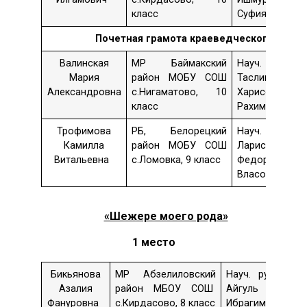
класс
Суфиянова
Почетная грамота
краеведческого общес
Валинская
МР Баймакский
Науч. рук. 
Мария
район МОБУ СОШ
Таслима
Александровна
с.Нигаматово, 10
Харисовна
класс
Рахимова
Трофимова
РБ, Белорецкий
Науч. рук. 
Камилла
район МОБУ СОШ
Лариса
Витальевна
с.Ломовка, 9 класс
Федоровна
Власова
«Шежере моего рода»
1 место
Бикьянова
МР Абзелиловский
Науч. рук. –
Т
Азалия
район МБОУ СОШ
Айгуль
«
Фануровна
с.Кирдасово, 8 класс
Ибрагимовна