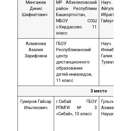
Мингажев
МР Абзелиловский
Науч. рук. 
Динис
район Республики
Айгуль
Шафкатович
Башкортостан,
Ибрагимовна
МБОУ СОШ
Гайзуллина
с.Кирдасово 11
класс
Асманова
ГБОУ
Науч. рук. 
Азалия
Республиканский
Илембетова
Зарифовна
центр
Галия
дистанционного
Тухватовна
образования
детей-инвалидов,
11 класс
3 место
Гумеров Гайсар
г.Сибай ГБОУ
Гульсина
Ильгизович
РПМГИ № 3
Азаматовна
«Сибай», 10 класс
Науширбанов