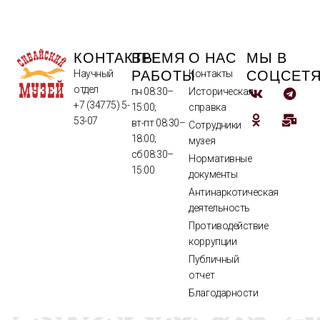
КОНТАКТЫ
ВРЕМЯ
О НАС
МЫ В
РАБОТЫ
СОЦСЕТ
Научный
Контакты
отдел
пн 08:30–
Историческая
+7 (34775) 5-
15:00;
справка
53-07
вт-пт 08:30–
Сотрудники
18:00;
музея
сб 08:30–
Нормативные
15:00
документы
Антинаркотическая
деятельность
Противодействие
коррупции
Публичный
отчет
Благодарности