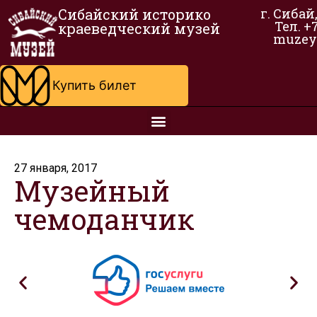
Сибайский историко
г. Сибай
Тел. +
краеведческий музей
muzey
Купить билет
27 января, 2017
Музейный
чемоданчик