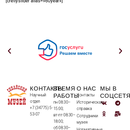
[crellyslider alias=»60year»]
КОНТАКТЫ
ВРЕМЯ
О НАС
МЫ В
РАБОТЫ
СОЦСЕТ
Научный
Контакты
отдел
пн 08:30–
Историческая
+7 (34775) 5-
15:00;
справка
53-07
вт-пт 08:30–
Сотрудники
18:00;
музея
сб 08:30–
Нормативные