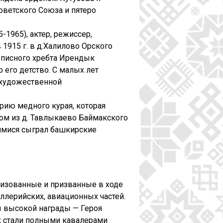
оветского Союза и пятеро
1965), актер, режиссер,
 1915 г. в д.Халилово Орского
вописного хребта Ирендык
 его детство. С малых лет
й художественной
орию медного курая, которая
ом из д. Тавлыкаево Баймакского
щимися сыграл башкирские
илизованные и призванные в ходе
ллерийских, авиационных частей.
ы высокой награды — Героя
к стали полными кавалерами