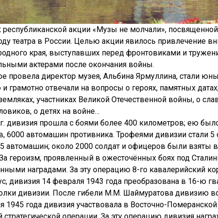
к республиканской акции «Музы не молчали», посвященно
оду театра в России. Целью акции явилось привлечение вн
родного края, выступавших перед фронтовиками и тружен
ьными актерами после окончания войны.
рое провела директор музея, Альбина Ярмуллина, стали юн
 грамотно отвечали на вопросы о героях, памятных датах,
земляках, участниках Великой Отечественной войны, о сла
ловиков, о детях на войне…
 г. дивизия прошла с боями более 400 километров; ею был
тов, 6000 автомашин противника. Трофеями дивизии стали 
115 автомашин; около 2000 солдат и офицеров были взяты 
 За героизм, проявленный в ожесточённых боях под Стали
ными наградами. За эту операцию 8-го кавалерийский ко
с, дивизия 14 февраля 1943 года преобразована в 16-ю 
олки дивизии. После гибели М.М. Шаймуратова дивизию воз
ля 1945 года дивизия участвовала в Восточно-Померанской 
й стратегической операции. За эту операцию дивизия нагр