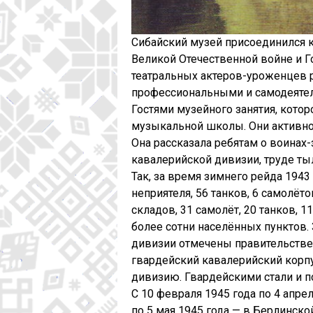
Сибайский музей присоединился 
Великой Отечественной войне и Г
театральных актеров-уроженцев 
профессиональными и самодеятел
Гостями музейного занятия, кото
музыкальной школы. Они активно и
Она рассказала ребятам о воинах-
кавалерийской дивизии, труде ты
Так, за время зимнего рейда 1943
неприятеля, 56 танков, 6 самолё
складов, 31 самолёт, 20 танков, 
более сотни населённых пунктов.
дивизии отмечены правительствен
гвардейский кавалерийский корпу
дивизию. Гвардейскими стали и п
С 10 февраля 1945 года по 4 апре
по 5 мая 1945 года — в Берлинско