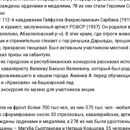
граждены орденами и медалями, 78 из них стали Героями С
вы.
 112-й кавдивизии Гайфулла Фахрисламович Сарбаев (1915-
 кураист, заслуженный артист РСФСР (1957). Он родился в
алилово, Абзелиловский р-н). В этих краях, где отроги жи
ми и стремительно стекает с гор речушка Дарывды, прошло
ае, прекрасно танцевал. Был активным участником местно
ал призы на сабантуях.
гих городских и республиканских конкурсов рассказал ист
, кавалеристу Валееву Бакыю Валеевичу, который был род
в проживавшего в нашем городе. Аминев А. перед обучаю
 и «Краковяк» на башкирский лад.
экскурсия по музею для участников акции.
а на фронт более 700 тыс.чел., из них-575 тыс. чел.- моб
 сформировано около 30 стрелковых, кавалерийских, арти
аждены орденами и медалями, а 278 из них были удостоен
енщины – Магуба Сыртланова и Наташа Ковшова. 35 челове