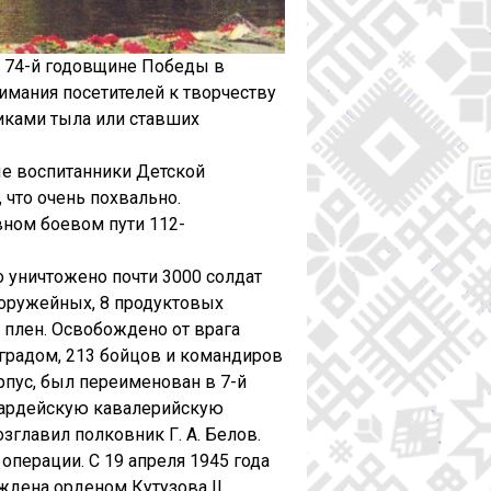
й 74-й годовщине Победы в
имания посетителей к творчеству
иками тыла или ставших
ые воспитанники Детской
 что очень похвально.
вном боевом пути 112-
о уничтожено почти 3000 солдат
5 оружейных, 8 продуктовых
в плен. Освобождено от врага
нградом, 213 бойцов и командиров
рпус, был переименован в 7-й
гвардейскую кавалерийскую
главил полковник Г. А. Белов.
операции. С 19 апреля 1945 года
аждена орденом Кутузова II