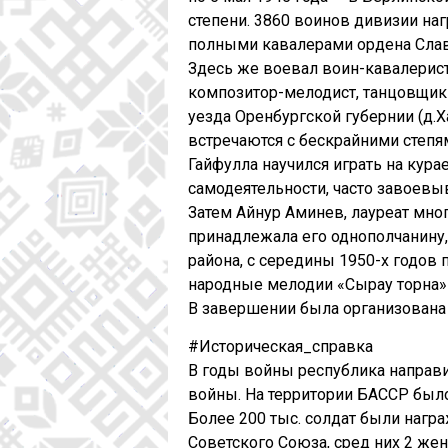
степени. 3860 воинов дивизии на
полными кавалерами ордена Сла
Здесь же воевал воин-кавалерист
композитор-мелодист, танцовщик и
уезда Оренбургской губернии (д.Х
встречаются с бескрайними степя
Гайфулла научился играть на кур
самодеятельности, часто завоевыв
Затем Айнур Аминев, лауреат мно
принадлежала его однополчанину
района, с середины 1950-х годо
народные мелодии «Сыңрау торна»
В завершении была организована 
#Историческая_справка
В годы войны республика направил
войны. На территории БАССР было
Более 200 тыс. солдат были нагр
Советского Союза, сред них 2 ж