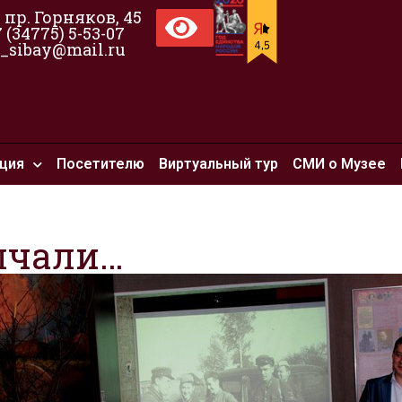
, пр. Горняков, 45
7 (34775) 5-53-07
_sibay@mail.ru
ция
Посетителю
Виртуальный тур
СМИ о Музее
лчали…