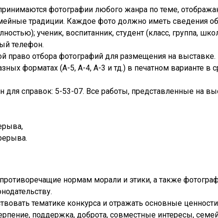
 принимаются фотографии любого жанра по теме, отобра
мейные традиции. Каждое фото должно иметь сведения об 
ностью); ученик, воспитанник, студент (класс, группа, школа
ный телефон.
бой право отбора фотографий для размещения на выставке.
ых форматах (А-5, А-4, А-3 и тд.) в печатном варианте в с
фон для справок: 5-53-07. Все работы, представленные на в
рерыва,
ерерыва.
противоречащие нормам морали и этики, а также фотогра
нодательству.
вовать тематике конкурса и отражать основные ценности:
терпение, поддержка, доброта, совместные интересы, семе