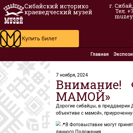
Сибайский историко
г. Сибай
Тел. +
краеведческий музей
muzey
Купить билет
Главная
Экспози
7 ноября, 2024
Внимание!
МАМОЙ»
Дорогие сибайцы, в преддверии Д
объективе с мамой», приуроченну
В Фотовыставке могут принят
данного Положения.