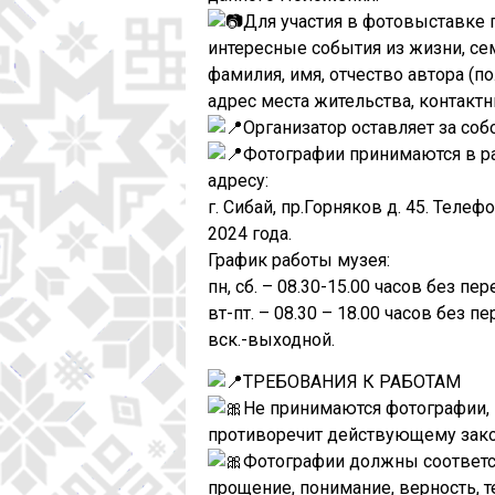
Для участия в фотовыставке
интересные события из жизни, се
фамилия, имя, отчество автора (пол
адрес места жительства, контакт
Организатор оставляет за со
Фотографии принимаются в разн
адресу:
г. Сибай, пр.Горняков д. 45. Теле
2024 года.
График работы музея:
пн, сб. – 08.30-15.00 часов без пе
вт-пт. – 08.30 – 18.00 часов без п
вск.-выходной.
ТРЕБОВАНИЯ К РАБОТАМ
Не принимаются фотографии, 
противоречит действующему зако
Фотографии должны соответст
прощение, понимание, верность, 