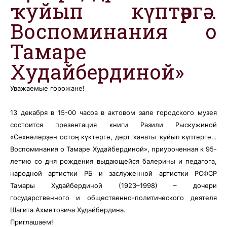
ҡуйып күптәргә…
Воспоминания о
Тамаре
Худайбердиной»
Уважаемые горожане!
13 декабря в 15-00 часов в актовом зале городского музея
состоится презентация книги Разили Рыскужиной
«Сәхнәләрҙән остоң күктәргә, дәрт ҡанаты ҡуйып күптәргә…
Воспоминания о Тамаре Худайбердиной», приуроченная к 95-
летию со дня рождения выдающейся балерины и педагога,
народной артистки РБ и заслуженной артистки РСФСР
Тамары Худайбердиной (1923–1998) – дочери
государственного и общественно-политического деятеля
Шагита Ахметовича Худайбердина.
Приглашаем!