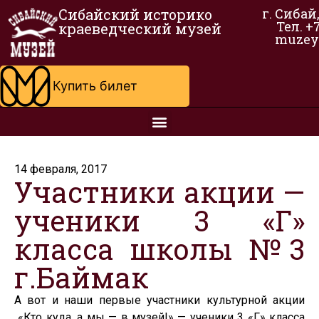
Сибайский историко
г. Сибай
Тел. +
краеведческий музей
muzey
Купить билет
14 февраля, 2017
Участники акции —
ученики 3 «Г»
класса школы №3
г.Баймак
А вот и наши первые участники культурной акции
«Кто куда, а мы — в музей!» — ученики 3 «Г» класса