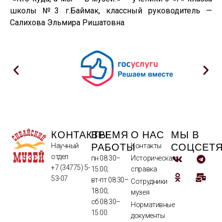
школы №3 г.Баймак, классный руководитель —
Салихова Эльмира Ришатовна
КОНТАКТЫ
ВРЕМЯ
О НАС
МЫ В
РАБОТЫ
СОЦСЕТ
Научный
Контакты
отдел
пн 08:30–
Историческая
+7 (34775) 5-
15:00;
справка
53-07
вт-пт 08:30–
Сотрудники
18:00;
музея
сб 08:30–
Нормативные
15:00
документы