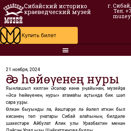
Сибайский историко
г. Сибай
Тел. +
краеведческий музей
muzey
Купить билет
21 ноября, 2024
Әсә һөйөүенең нуры
Яҡынлашып килгән Әсәләр көнө уңайынан, музейҙа
«Әсә һөйөүенең нуры» атамаһы аҫтында бик шәп
сара уҙҙы.
Өлкән быуынды ла, йәштәрҙе лә йәлеп иткән был
кисәнең төп ҡунаҡтары Сибай ҡалаһының билдәле
шәхестәре Айбулат Алик улы Уразбахтин менән
Ләйсән Урал ҡыҙы Шәйхитдинова булды.