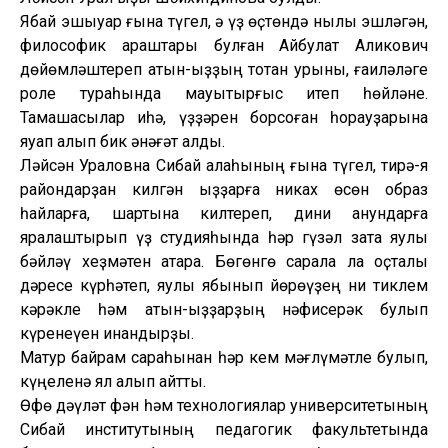
Ябай эшҡыуар ғына түгел, ә үҙ өҫтөндә ныҡлы эшләгән,
философик ҡараштары булған Айбулат Аликович
дөйөмләштереп ҡатын-ҡыҙҙың тотҡан урыны, ғаиләләге
роле тураһында мауыҡтырғыс итеп һөйләне.
Тамашасылар иһә, үҙҙәрен борсоған һорауҙарына
яуап алып бик ҡәнәғәт ҡалды.
Ләйсән Ураловна Сибай ҡалаһының ғына түгел, тирә-яҡ
райондарҙан килгән ҡыҙҙарға никах өсөн образ
һайларға, шартына килтереп, дини ҡанундарға
яраҡлаштырып үҙ студияһында һәр гүзәл затҡа яулыҡ
бәйләү хеҙмәтен атҡара. Бөгөнгө сарала ла оҫталыҡ
дәресе күрһәтеп, яулыҡ ябынып йөрөүҙең ни тиклем
кәрәкле һәм ҡатын-ҡыҙҙарҙың нәфисерәк булып
күренеүен инандырҙы.
Матур байрам сараһынан һәр кем мәғлүмәтле булып,
күңеленә ял алып ҡайтты.
Өфө дәүләт фән һәм технологиялар университетының
Сибай институтының педагогик факультетында