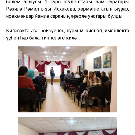
белем алыусы 1 курс студенттары һәм кураторы
Рәзилә Рәмил ҡыҙы Исхакова, хөрмәтле ҡатын-ҡыҙҙар,
ирекмәндәр йәмле сараның ҡәҙерле ҡунаҡтары булды.
Киләсәктә әсә һөйөүенең нурына ҡойоноп, именлектә
үҫһен һәр бала, тип теләге килә.