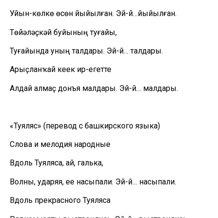
Уйын-көлкө өсөн йыйылған. Эй-й…йыйылған.
Төйәләҫкәй буйының туғайы,
Туғайында уның талдары. Эй-й… талдары.
Арыҫланҡай кеүек ир-егетте
Алдай алмаҫ донъя малдары. Эй-й… малдары.
«Туяляс» (перевод с башкирского языка)
Слова и мелодия народные
Вдоль Туяляса, ай, галька,
Волны, ударяя, ее насыпали. Эй-й… насыпали.
Вдоль прекрасного Туяляса