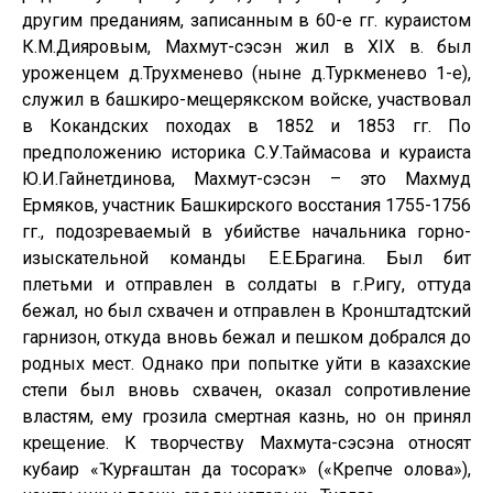
другим преданиям, записанным в 60-е гг. кураистом
К.М.Дияровым, Махмут-сэсэн жил в XIX в. был
уроженцем д.Трухменево (ныне д.Туркменево 1-е),
служил в башкиро-мещерякском войске, участвовал
в Кокандских походах в 1852 и 1853 гг. По
предположению историка С.У.Таймасова и кураиста
Ю.И.Гайнетдинова, Махмут-сэсэн – это Махмуд
Ермяков, участник Башкирского восстания 1755-1756
гг., подозреваемый в убийстве начальника горно-
изыскательной команды Е.Е.Брагина. Был бит
плетьми и отправлен в солдаты в г.Ригу, оттуда
бежал, но был схвачен и отправлен в Кронштадтский
гарнизон, откуда вновь бежал и пешком добрался до
родных мест. Однако при попытке уйти в казахские
степи был вновь схвачен, оказал сопротивление
властям, ему грозила смертная казнь, но он принял
крещение. К творчеству Махмута-сэсэна относят
кубаир «Ҡурғаштан да тосораҡ» («Крепче олова»),