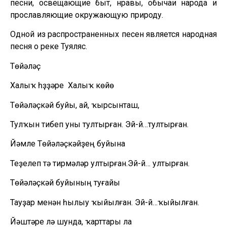
песни, освещающие быт, нравы, обычаи народа и
прославляющие окружающую природу.
Одной из распространенных песен является народная
песня о реке Туяляс.
Төйәләҫ
Халыҡ һүҙҙәре Халыҡ көйө
Төйәләҫкәй буйы, ай, ҡырсынташ,
Тулҡын тибеп уны тултырған. Эй-й…тултырған.
Йәмле Төйәләҫкәйҙең буйына
Теҙелеп тә тирмәләр ултырған.Эй-й… ултырған.
Төйәләҫкәй буйының туғайы
Тауҙар менән һылыу ҡыйылған. Эй-й…ҡыйылған.
Йәштәре лә шунда, ҡарттары ла