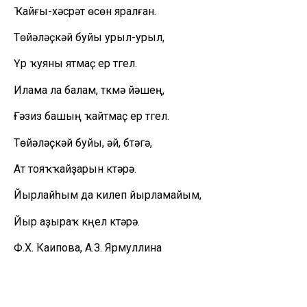
Ҡайғы-хәсрәт өсөн яралған.
Төйәләҫкәй буйы урыл-урыл,
Үр ҡуяны ятмаҫ ер түгел.
Илама ла балам, түкмә йәшең,
Ғәзиз башың ҡайтмаҫ ер түгел.
Төйәләҫкәй буйы, әй, бүтәгә,
Ат тояҡҡайҙарын күтәрә.
Йырлайһым да килеп йырламайым,
Йыр аҙыраҡ күңел күтәрә.
Ф.Х. Каипова, А.З. Ярмуллина