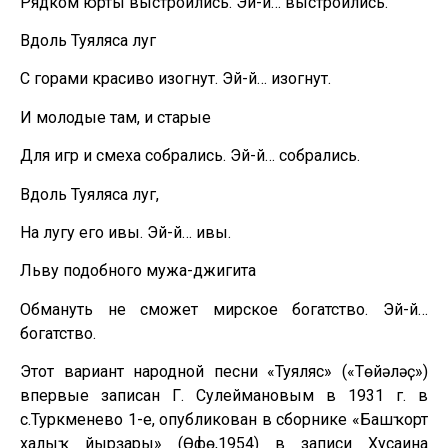
Рядком юрты выстроились. Эй-й… выстроились.
Вдоль Туяляса луг
С горами красиво изогнут. Эй-й… изогнут.
И молодые там, и старые
Для игр и смеха собрались. Эй-й… собрались.
Вдоль Туяляса луг,
На лугу его ивы. Эй-й… ивы.
Льву подобного мужа-джигита
Обмануть не сможет мирское богатство. Эй-й…
богатство.
Этот вариант народной песни «Туяляс» («Төйәләҫ»)
впервые записан Г. Сулеймановым в 1931 г. в
с.Туркменево 1-е, опубликован в сборнике «Башҡорт
халыҡ йырҙары» (Өфө,1954) в записи Хусаина