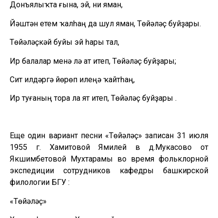
Донъялыҡта ғына, эй, ни яман,
Йәштән етем ҡалһаң да шул яман, Төйәләҫ буйҙары.
Төйәләҫкәй буйы эй һары тал,
Ир балалар менә лә ат итеп, Төйәләҫ буйҙары;
Сит илдәргә йөрөп илеңә ҡайтһаң,
Ир туғаның тора ла ят итеп, Төйәләҫ буйҙары .
Еще один вариант песни «Төйәләҫ» записан 31 июля
1955 г. Хамитовой Ямилей в д.Мукасово от
Якшимбетовой Мухтарамы во время фольклорной
экспедиции сотрудников кафедры башкирской
филологии БГУ :
«Төйәләҫ»