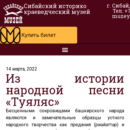
Сибайский историко
г. Сибай
Тел. +
краеведческий музей
muzey
Купить билет
14 марта, 2022
Из истории
народной песни
«Туяляс»
Бесценными сокровищами башкирского народа
являются и замечательные образцы устного
народного творчества как предания (риүәйәттәр) и